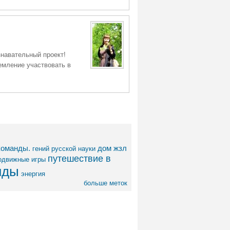
знавательный проект!
емление участвовать в
команды.
дом
жзл
гений русской науки
путешествие в
одвижные игры
нды
энергия
больше меток