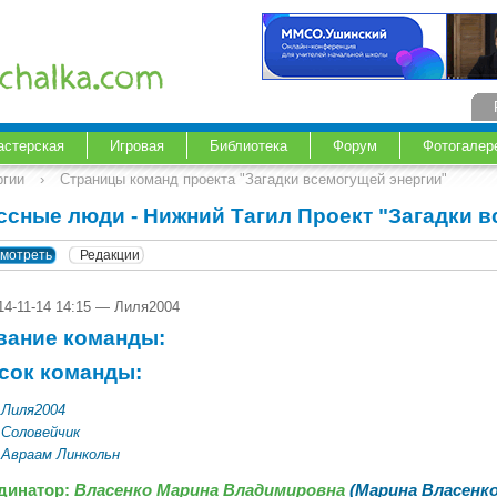
астерская
Игровая
Библиотека
Форум
Фотогалер
ргии
›
Страницы команд проекта "Загадки всемогущей энергии"
ссные люди - Нижний Тагил Проект "Загадки в
мотреть
Редакции
14-11-14 14:15 — Лиля2004
вание команды:
сок команды:
Лиля2004
Соловейчик
Авраам Линкольн
динатор:
Власенко Марина Владимировна
(Марина Власенк