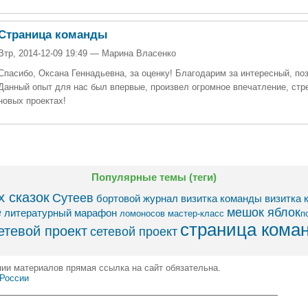
Страница команды
Втр, 2014-12-09 19:49 — Марина Власенко
Спасибо, Оксана Геннадьевна, за оценку! Благодарим за интересный, по
Данный опыт для нас был впервые, произвел огромное впечатление, стр
новых проектах!
Популярные темы (теги)
 сказок
Сутеев
бортовой журнал
визитка команды
визитка 
е
мешок яблок​
литературный марафон
ломоносов
мастер-класс
п
страница кома
етевой проект
сетевой проект
нии материалов прямая ссылка на сайт обязательна.
 России