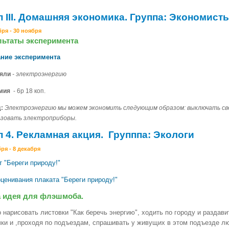
п III. Домашняя экономика. Группа: Экономист
бря - 30 ноября
льтаты эксперимента
ние эксперимента
яли
- электроэнергию
омия
- 6р 18 коп.
:
Электроэнергию мы можем экономить следующим образом: выключать све
ьзовать злектроприборы.
п 4. Рекламная акция. Групппа: Экологи
ря - 8 декабря
 "Береги природу!"
ценивания плаката "Береги природу!"
 идея для флэшмоба.
 нарисовать листовки "Как беречь энергию", ходить по городу и раздав
чки и ,проходя по подъездам, спрашивать у живущих в этом подъезде лю