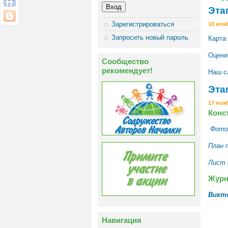
Эта
Зарегистрироваться
10 ноя
Запросить новый пароль
Карта
Оцени
Сообщество
рекомендует!
Наш с
Этап
17 ноя
Конс
Фото
План 
Лист 
Журн
Викто
Навигация