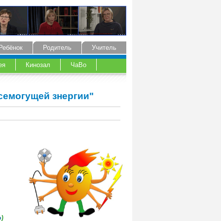
Ребёнок
Родитель
Учитель
ея
Кинозал
ЧаВо
семогущей знергии"
о
)