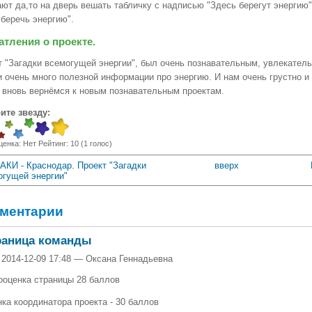
ют да,то на дверь вешать табличку с надписью "Здесь берегут энергию",
 беречь энергию".
атления о проекте.
т "Загадки всемогущей энергии", был очень познавательным, увлекатель
и очень много полезной информации про энергию. И нам очень грустно и 
 вновь вернёмся к новым познавательным проектам.
ите звезду:
ценка:
Нет
Рейтинг:
10
(
1
голос)
АКИ - Краснодар. Проект "Загадки
вверх
огущей энергии"
ментарии
раница команды
 2014-12-09 17:48 — Оксана Геннадьевна
оценка страницы 28 баллов
ка координатора проекта - 30 баллов