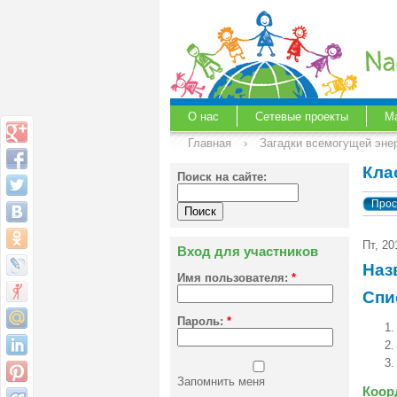
О нас
Сетевые проекты
М
Главная
›
Загадки всемогущей эне
Кла
Поиск на сайте:
Прос
Пт, 20
Вход для участников
Наз
Имя пользователя:
*
Спи
Пароль:
*
Запомнить меня
Коор