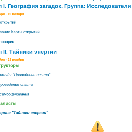
п I. География загадок. Группа: Исследователи
бря - 16 ноября
 открытий
вание Карты открытий
ловарик
 II. Тайники энергии
бря - 23 ноября
трукторы
отчёч "Проведение опыта"
проведения опыта
самооценивания
алисты
рина "Тайники энергии"