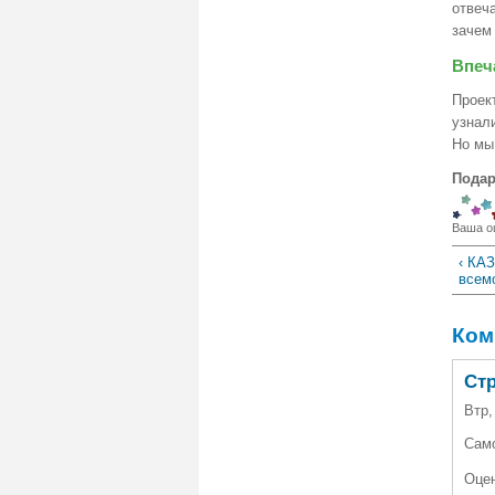
отвеча
зачем
Впеч
Проек
узнал
Но мы
Подар
Ваша о
‹ КАЗ
всем
Ком
Ст
Втр,
Само
Оцен