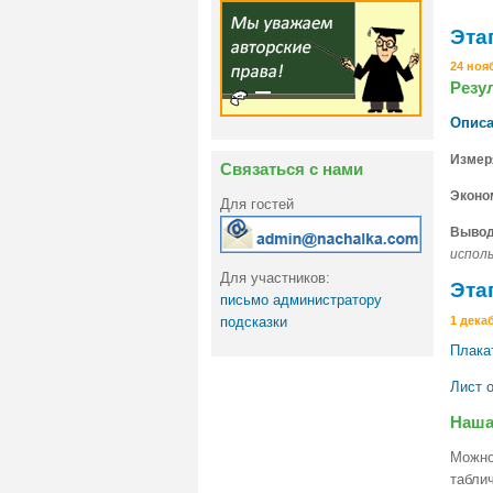
Эта
24 ноя
Резу
Описа
Измер
Связаться с нами
Экон
Для гостей
Вывод
испол
Для участников:
Эта
письмо администратору
1 декаб
подсказки
Плакат
Лист о
Наша
Можно
табли