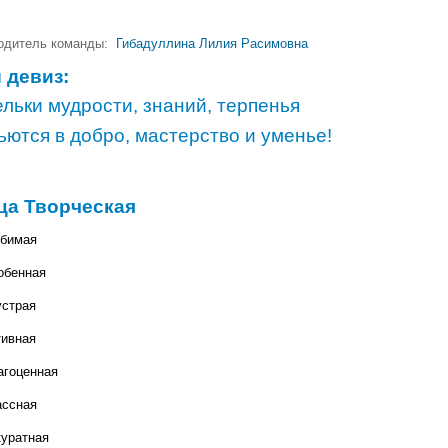
одитель команды:
Гибадуллина Лилия Расимовна
 девиз:
льки мудрости, знаний, терпенья
ются в добро, мастерство и уменье!
ца Творческая
юбимая
обенная
устрая
тивная
агоценная
ассная
куратная