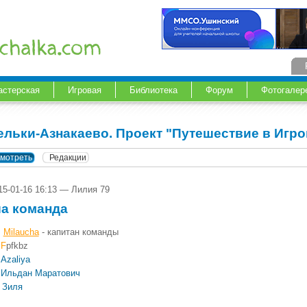
астерская
Игровая
Библиотека
Форум
Фотогалер
ельки-Азнакаево. Проект "Путешествие в Игр
мотреть
Редакции
15-01-16 16:13 — Лилия 79
а команда
Milaucha
- капитан команды
F
pfkbz
Azaliya
Ильдан
Маратович
Зиля