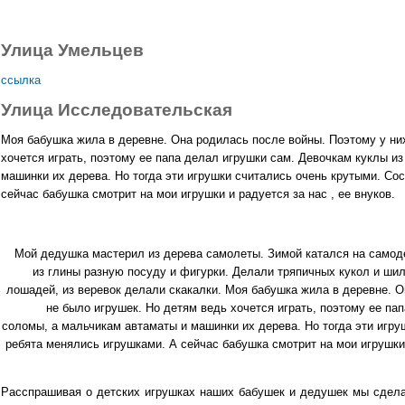
Улица Умельцев
ссылка
Улица Исследовательская
Моя бабушка жила в деревне. Она родилась после войны. Поэтому у ни
хочется играть, поэтому ее папа делал игрушки сам. Девочкам куклы и
машинки их дерева. Но тогда эти игрушки считались очень крутыми. Со
сейчас бабушка смотрит на мои игрушки и радуется за нас , ее внуков.
Azaliy
Мой дедушка мастерил из дерева самолеты. Зимой катался на самод
из глины разную посуду и фигурки. Делали тряпичных кукол и ши
лошадей, из веревок делали скакалки.
Моя бабушка жила в деревне. О
не было игрушек. Но детям ведь хочется играть, поэтому ее па
соломы, а мальчикам автаматы и машинки их дерева. Но тогда эти игру
ребята менялись игрушками. А сейчас бабушка смотрит на мои иг
Расспрашивая о детских игрушках наших бабушек и дедушек мы сдела