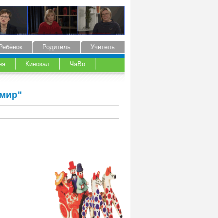
Ребёнок
Родитель
Учитель
ея
Кинозал
ЧаВо
омир"