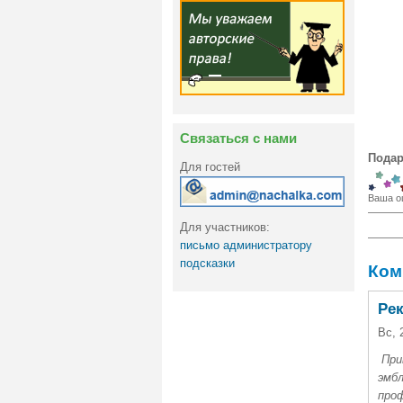
Связаться с нами
Подар
Для гостей
Ваша о
Для участников:
письмо администратору
подсказки
Ком
Ре
Вс, 
При
эмбл
про