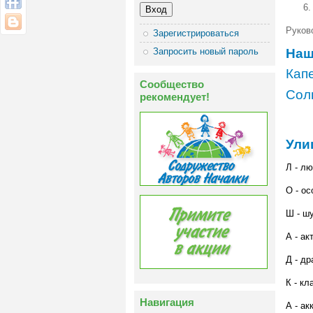
Руков
Зарегистрироваться
Запросить новый пароль
Наш
Капе
Сообщество
Соль
рекомендует!
Ули
Л - л
О - ос
Ш - ш
А - ак
Д - др
К - кл
Навигация
А - ак