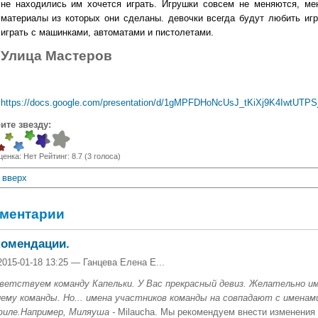
не находились им хочется играть. Игрушки совсем не меняются, ме
материалы из которых они сделаны. девочки всегда будут любить игр
играть с машинками, автоматами и пистолетами.
Улица Мастеров
https://docs.google.com/presentation/d/1gMPFDHoNcUsJ_tKiXj9K4IwtUT
ите звезду:
ценка:
Нет
Рейтинг:
8.7
(
3
голоса)
вверх
ментарии
комендации.
2015-01-18 13:25 — Ганцева Елена Е...
ветствуем команду Капельки. У Вас прекрасный девиз. Желательно 
ему команды. Но... имена участников команды на совпадают с именам
филе.
Например, Миляуша -
Milaucha. Мы рекомендуем внести изменения