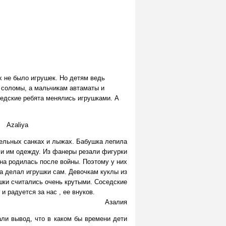
х не было игрушек. Но детям ведь
з соломы, а мальчикам автаматы и
седские ребята менялись игрушками. А
a
ельных санках и лыжах. Бабушка лепила
ли им одежду. Из фанеры резали фигурки
на родилась после войны. Поэтому у них
па делал игрушки сам. Девочкам куклы из
шки считались очень крутыми. Соседские
рушки и радуется за нас , ее внуков.
Азалия
ли вывод, что в каком бы времени дети