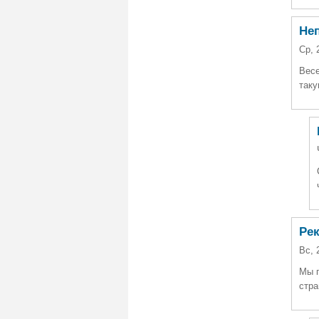
Не
Ср, 
Весе
таку
Ре
Вс, 
Мы п
стра