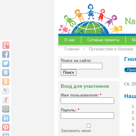
О нас
Сетевые проекты
М
Главная
›
Путешествие в Игромир
Гно
Поиск на сайте:
Прос
Сб, 2
Вход для участников
Имя пользователя:
*
Наш
Пароль:
*
Запомнить меня