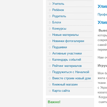
Учитель
Ули
Ребёнок
Профе
Родитель
Ули
Блоги
Конкурсы
Выво
Новые материалы
котор
совре
Новинки фотогалереи
самой
Подшивки
переме
Активные участники
Нам о
Календарь событий
Игру
Рейтинг материалов
Подружиться с Началкой
Моя б
жила о
Вместе строим новый дом
ткани
Книжный магазин
с Укра
Карта сайта
казала
Когда
Важно!
сшить