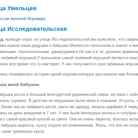
ца Умельцев
ссии жителей Игромира
ца Исследовательская
д:
проводя опрос на улице Исследовательской,мы выяснили, что совре
ыми играли наши дедушки и бабушки.Меняются технологии,а значит и ме
менными, технологичными, движущимися.Но как и в те, далекие времена 
 любимой игрушкой.У мальчиков самой любимой игрушкой является конст
нах все время что то мастерят. У них получаются свои забавные игрушк
чень понравилась история одной игрушки,которую рассказала нам Алина
шка моей бабушки
...
абушка росла в большой многодетной деревенской семье, ее папа с во
чень скромно. В детстве ее игрушками были мячи и скакалки. И куклы, 
. Затем она их набивала ватой, шила им одежду, вязала шарфики.
А перв
ины на день рождения в 7 лет. У нее были белокурые волосы и голубые 
сь самой красивой куклой на свете. Она ее очень берегла, боялась испа
 бабушка выросла, куклу отдали ее племянникам. Жаль, что она не сохр
 свою тряпичную куклу.