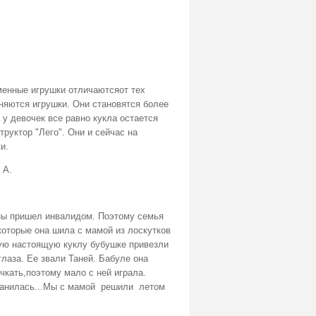
менные игрушки отличаютсяот тех
няются игрушки. Они становятся более
у девочек все равно кукла остается
руктор "Лего". Они и сейчас на
и.
 А.
йны пришел инвалидом. Поэтому семья
которые она шила с мамой из лоскутков
ую настоящую куклу бубушке привезли
глаза. Ее звали Таней. Бабуле она
чкать,поэтому мало с ней играла.
анилась...
Мы с мамой решили летом