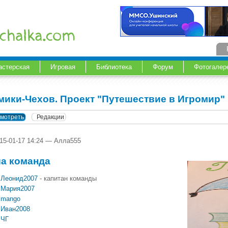
астерская
Игровая
Библиотека
Форум
Фотогалер
мики-Чехов. Проект "Путешествие в Игромир"
мотреть
Редакции
015-01-17 14:24 — Алла555
а команда
Леонид2007
- капитан команды
Мария2007
mango
Иван2008
ЧГ