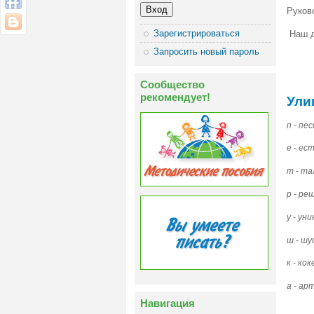
Руков
Зарегистрироваться
Наш д
Запросить новый пароль
Сообщество
рекомендует!
Ули
п - пе
е - е
т - т
р - р
у - ун
ш - ш
к - ко
а - а
Навигация