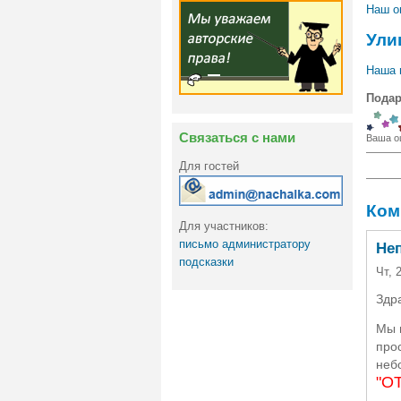
Наш о
Ули
Наша 
Подар
Связаться с нами
Ваша о
Для гостей
Ком
Для участников:
письмо администратору
Не
подсказки
Чт, 
Здра
Мы 
прос
неб
"О