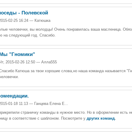
поседы - Полевской
2015-02-25 16:24 — Катюшка
лые человечки, вы молодцы! Очень понравилась ваша масленица. Обя
ю на следующий год. Спасибо.
Мы "Гномики"
Чт, 2015-02-26 12:50 — Алла555
Спасибо Катюша за твои хорошие слова,но наша команда называется "Гн
человечки.
комендации.
2015-01-18 11:13 — Ганцева Елена Е...
рикрепили страничку команды в нужное место. Но в оформлении есть н
ницу в соответствие с шаблоном. Посмотрите у
других команд
.