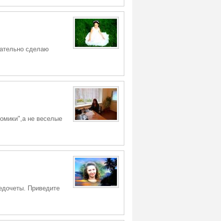
зательно сделаю
омики",а не веселые
едочеты. Приведите