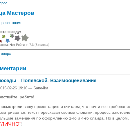
прос.
ца Мастеров
презентация.
ите звезду:
ценка:
Нет
Рейтинг:
7.3
(
3
голоса)
вверх
ментарии
поседы - Полевской. Взаимооценивание
2015-02-26 19:16 — Sane4ka
вствуйте, ребята!
посмотрели вашу презентацию и считаем, что почти все требовани
матривается, текст пересказан своими словами, процесс изготовле
ольшие замечания по оформлению 1-го и 4-го слайда. Но в целом
ТЛИЧНО"
!