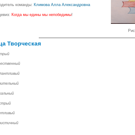
одитель команды:
Климова Алла Александровна
евиз:
Когда мы едины мы непобедимы
!
Рисуно
ца Творческая
стрый
стественный
алантливый
ешительный
икальный
устрый
кетливый
ртистичный