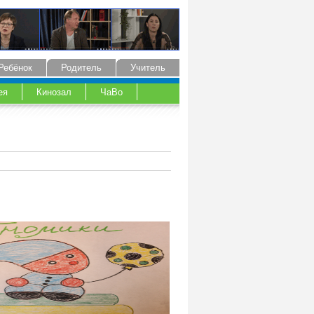
Ребёнок
Родитель
Учитель
ея
Кинозал
ЧаВо