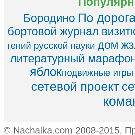
Популярн
По дорог
Бородино
бортовой журнал
визит
дом
жз
гений русской науки
литературный марафо
яблок​
подвижные игры
сетевой проект
се
кома
© Nachalka.com 2008-2015. П