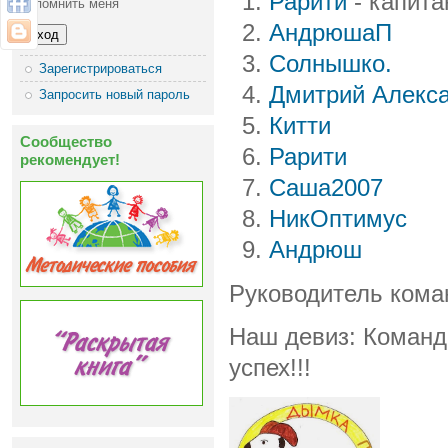
Рарити
- капит
Запомнить меня
АндрюшаП
Солнышко.
Зарегистрироваться
Дмитрий Алекс
Запросить новый пароль
Китти
Сообщество
Рарити
рекомендует!
Саша2007
НикОптимус
Андрюш
Руководитель ком
Наш девиз: Команд
успех!!!