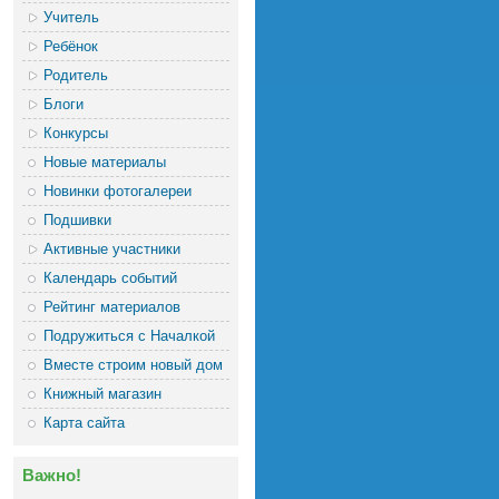
Учитель
Ребёнок
Родитель
Блоги
Конкурсы
Новые материалы
Новинки фотогалереи
Подшивки
Активные участники
Календарь событий
Рейтинг материалов
Подружиться с Началкой
Вместе строим новый дом
Книжный магазин
Карта сайта
Важно!