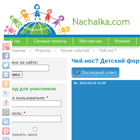
О нас
Сетевые проекты
Мастерская
Игровая
Главная
›
Форумы
›
Архив событий
›
Чей нос?
Чей нос? Детский фор
Поиск на сайте:
Последний ответ
Вс, 2015-03-22 21:40
Вход для участников
Имя пользователя:
*
Пароль:
*
Запомнить меня