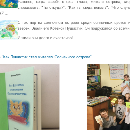
Наконец, когда зверёк открыл глаза, жители острова, сг
спрашивать: "Ты откуда?", "Как ты сюда попал?", "Что случ
а?"…
С тех пор на солнечном острове среди солнечных цветов 
зверёк. Звали его Котёнок Пушистик. Он подружился со всеми
И жили они долго и счастливо!
а
"Как Пушистик стал жителем Солнечного острова"