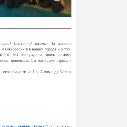
 нашей Восточной школы. На встрече
 о буккроссинге в нашем городе и о том,
 вместе мы рассуждали, зачем самому
алось, девочки из 1-а тоже сами сделали
- сказали дети из 1-а. А команда Vostok
Ёлочка-Думиничи. Проект "Про палочку-