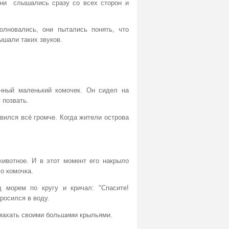
ни слышались сразу со всех сторон и
олновались, они пытались понять, что
ышали таких звуков.
анный маленький комочек. Он сидел на
 позвать.
овился всё громче. Когда жители острова
животное. И в этот момент его накрыло
о комочка.
 морем по кругу и кричал: "Спасите!
росился в воду.
 махать своими большими крыльями.