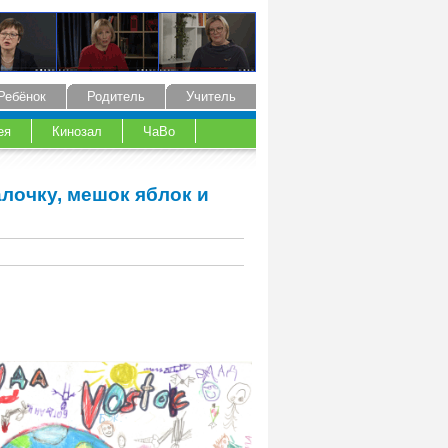
Ребёнок
Родитель
Учитель
ея
Кинозал
ЧаВо
лочку, мешок яблок и