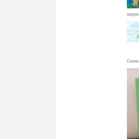
шкурк
Сказк