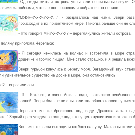
Однажды жители острова услышали непривычные звуки. О
такими жалобными, что все-все поспешили собраться на поляне.
"МЯЯЯ-У-У-У-У-У-У…", - раздавалось над ними. Звери разв
происходит в их приветливом мире. Никогда раньше они не сл
- Кто говорит МЯУ-У-У-У-У? – переглянулись жители острова.
а поляну приползла Черепаха:
- Я сегодня нежилась на волнах и встретила в море стр
дощечке и громко пищал. Мне стало страшно, и я решила всех
Звери гурьбой кинулись к берегу моря. Загадочный звук стан
ли удивительное существо на доске в море, они остановились.
то? – спросили они.
- Я – Котёнок, и очень боюсь воды, - ответило необычное 
волной. Звери больше не слышали жалобного голоса пушистог
Черепаха тут же бросилась под воду. Дракоша летал над
ите!" Зоркий орёл увидел в толще воды тонущего пушистика и отважно б
Все вместе звери вытащили котёнка на сушу. Махаоны стали