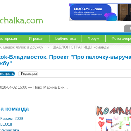
астерская
Игровая
Библиотека
Форум
Фотогалер
, мешок яблок и дружбу
›
ШАБЛОН СТРАНИЦЫ команды
tok-Владивосток. Проект "Про палочку-выруча
жбу"
мотреть
Редакции
018-04-02 15:00 — Повх Марина Вик...
а команда
Кирилл 2009
LEO18
Veronichka