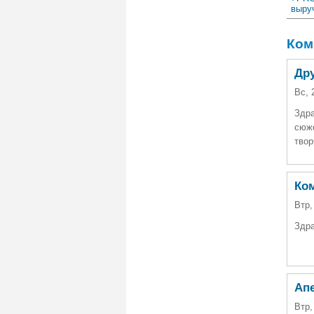
выру
Ком
Дру
Вс, 
Здра
сюже
твор
Ко
Втр,
Здра
Ап
Втр,