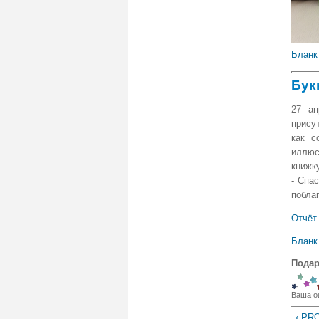
Бланк
Бук
27 ап
присут
как с
иллюс
книжк
- Спас
побла
Отчёт
Бланк
Подар
Ваша о
‹ PRO