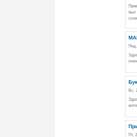
Прив
был 
сочи
МА
Пнд,
Здра
очен
Бу
Вс, 
Здра
жите
Пр
Пт, 