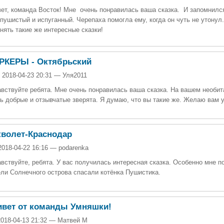
ет, команда Восток! Мне очень понравилась ваша сказка. И запомнилс
пушистый и испуганный. Черепаха помогла ему, когда он чуть не утонул
нять такие же интересные сказки!
РКЕРЫ - Октябрьский
 2018-04-23 20:31 — Уля2011
вствуйте ребята. Мне очень понравилась ваша сказка. На вашем необи
ь добрые и отзывчатые зверята. Я думаю, что вы такие же. Желаю вам у
кволет-Краснодар
2018-04-22 16:16 — podarenka
вствуйте, ребята. У вас получилась интересная сказка. Особенно мне п
ли Солнечного острова спасали котёнка Пушистика.
ивет от команды Умняшки!
2018-04-13 21:32 — Матвей М