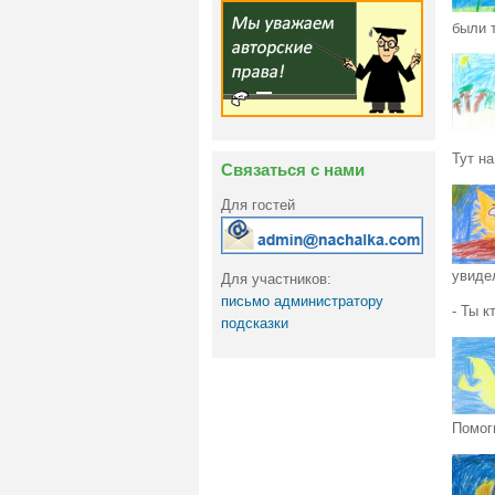
были 
Тут н
Связаться с нами
Для гостей
увиде
Для участников:
письмо администратору
- Ты к
подсказки
Помог