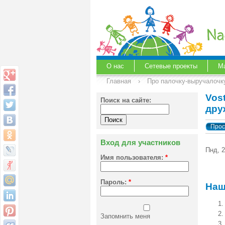
О нас
Сетевые проекты
М
Главная
›
Про палочку-выручалочку
Vos
Поиск на сайте:
дру
Прос
Вход для участников
Пнд, 2
Имя пользователя:
*
Пароль:
*
Наш
Запомнить меня