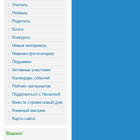
Учитель
Ребёнок
Родитель
Блоги
Конкурсы
Новые материалы
Новинки фотогалереи
Подшивки
Активные участники
Календарь событий
Рейтинг материалов
Подружиться с Началкой
Вместе строим новый дом
Книжный магазин
Карта сайта
Важно!