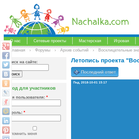
О нас
Сетевые проекты
Мастерская
Игровая
Главная
›
Форумы
›
Архив событий
›
Восклицательные зна
Летопись проекта "Во
Поиск на сайте:
Последний ответ
Пнд, 2018-10-01 15:17
Вход для участников
Имя пользователя:
*
Пароль:
*
Запомнить меня