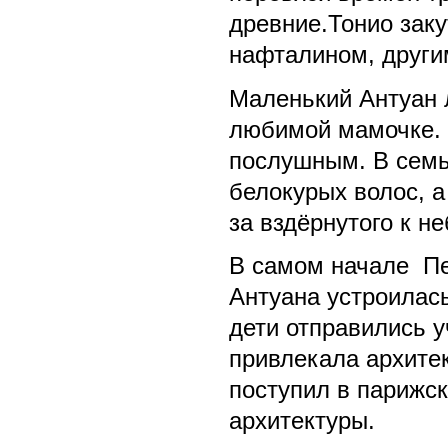
древние.Тонио зак
нафталином, другим
Маленький Антуан л
любимой мамочке. 
послушным. В семь
белокурых волос, а
за вздёрнутого к не
В самом начале Пе
Антуана устроилас
дети отправились 
привлекала архитек
поступил в парижс
архитектуры.