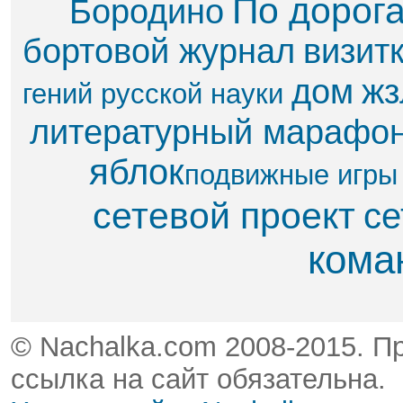
По дорог
Бородино
бортовой журнал
визит
дом
жз
гений русской науки
литературный марафо
яблок​
подвижные игры
сетевой проект
се
кома
© Nachalka.com 2008-2015. П
ссылка на сайт обязательна.