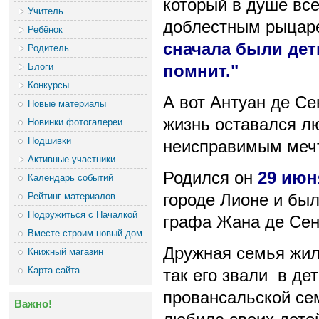
который в душе вс
Учитель
доблестным рыцаре
Ребёнок
сначала были дет
Родитель
Блоги
помнит."
Конкурсы
А вот Антуан де С
Новые материалы
жизнь оставался л
Новинки фотогалереи
Подшивки
неисправимым меч
Активные участники
Родился он
29 июн
Календарь событий
Рейтинг материалов
городе Лионе и бы
Подружиться с Началкой
графа Жана де Сен
Вместе строим новый дом
Дружная семья жил
Книжный магазин
Карта сайта
так его звали в де
провансальской се
Важно!