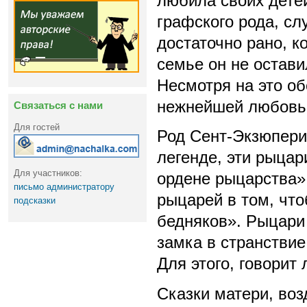
любила своих детей
графского рода, с
достаточно рано, к
семье он не остави
Несмотря на это об
нежнейшей любовью
Связаться с нами
Для гостей
Род Сент-Экзюпери
легенде, эти рыцар
Для участников:
ордене рыцарства»
письмо администратору
рыцарей в том, что
подсказки
бедняков». Рыцари 
замка в странствие
Для этого, говорит
Сказки матери, во