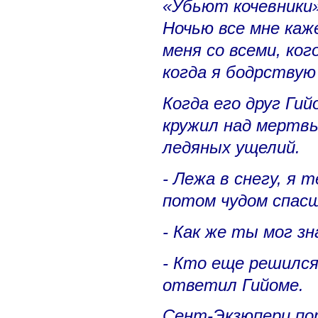
«Убьют кочевники»
Ночью все мне каж
меня со всеми, ког
когда я бодрствую
Когда его друг Гий
кружил над мертвы
ледяных ущелий.
- Лежа в снегу, я 
потом чудом спасш
- Как же ты мог з
- Кто еще решился
ответил Гийоме.
Сент-Экзюпери по