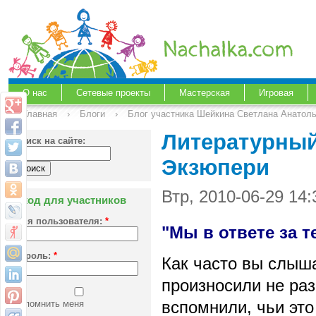
О нас
Сетевые проекты
Мастерская
Игровая
Главная
›
Блоги
›
Блог участника Шейкина Светлана Анатол
Литературный
Поиск на сайте:
Экзюпери
Втр, 2010-06-29 14
Вход для участников
Имя пользователя:
*
"Мы в ответе за т
Пароль:
*
Как часто вы слыша
произносили не
раз
Запомнить меня
вспомнили, чьи это 