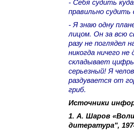
- Себя судить куд
правильно судить 
- Я знаю одну пла
лицом. Он за всю с
разу не поглядел н
никогда ничего не 
складывает цифры.
серьезный! Я челов
раздувается от гор
гриб.
Источники инфо
1
.
А
. Шаров «Вол
дитература", 1974