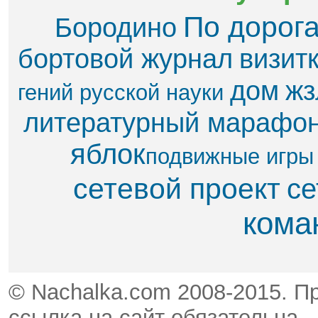
По дорог
Бородино
бортовой журнал
визит
дом
жз
гений русской науки
литературный марафо
яблок​
подвижные игры
сетевой проект
се
кома
© Nachalka.com 2008-2015. П
ссылка на сайт обязательна.