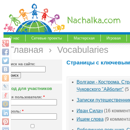
О нас
Сетевые проекты
Мастерская
Игровая
Главная
›
Vocabularies
Страницы с ключевым
Поиск на сайте:
Волгари - Кострома. Стра
Вход для участников
Чуковского "Айболит"
(5
Имя пользователя:
*
Записки путешественни
Иван Силач
(16 коммент
Пароль:
*
Ищем слова
(9 коммент
Лебединное перышко. С