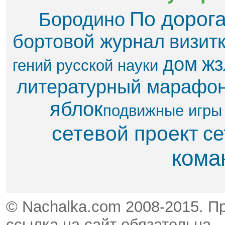
По дорог
Бородино
бортовой журнал
визит
дом
жз
гений русской науки
литературный марафо
яблок​
подвижные игры
сетевой проект
се
кома
© Nachalka.com 2008-2015. П
ссылка на сайт обязательна.