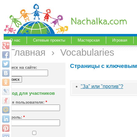
О нас
Сетевые проекты
Мастерская
Игровая
Главная
›
Vocabularies
Страницы с ключевым
Поиск на сайте:
"За" или "против"?
Вход для участников
Имя пользователя:
*
Пароль:
*