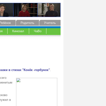
Ребёнок
Родитель
Учитель
ея
Кинозал
ЧаВо
казки в стихах "Конёк -горбунок"
.
всего
аменитым
уково
лужил в