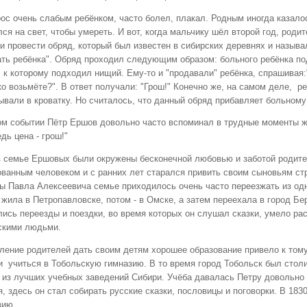
ос очень слабым ребёнком, часто болел, плакал. Родным иногда казалос
ся на свет, чтобы умереть. И вот, когда мальчику шёл второй год, роди
и провести обряд, который был известен в сибирских деревнях и называ
ать ребёнка". Обряд проходил следующим образом: больного ребёнка п
, к которому подходил нищий. Ему-то и "продавали" ребёнка, спрашивая:
о возьмёте?". В ответ получали: "Грош!" Конечно же, на самом деле, ре
ывали в кроватку. Но считалось, что данный обряд прибавляет больному
ом событии Пётр Ершов довольно часто вспоминал в трудные моменты жи
дь цена - грош!"
в семье Ершовых были окружены бесконечной любовью и заботой родите
ованным человеком и с ранних лет старался привить своим сыновьям стр
ы Павла Алексеевича семье приходилось очень часто переезжать из одн
 жила в Петропавловске, потом - в Омске, а затем переехала в город Б
лись переезды и поездки, во время которых он слушал сказки, умело ра
скими людьми.
ление родителей дать своим детям хорошее образование привело к тому,
и учиться в Тобольскую гимназию. В то время город Тобольск был столи
 из лучших учебных заведений Сибири. Учёба давалась Петру довольно л
, здесь он стал собирать русские сказки, пословицы и поговорки. В 18
зию.