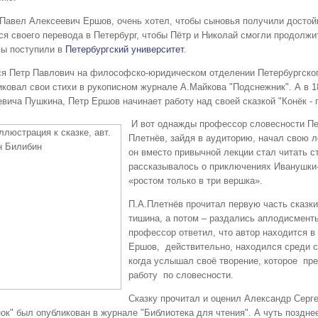
 Павел Алексеевич Ершов, очень хотел, чтобы сыновья получили достой
я своего перевода в Петербург, чтобы Пётр и Николай смогли продолжит
ы поступили в
Петербургский университет
.
я Петр Павлович на философско-юридическом отделении Петербургског
иковал свои стихи в рукописном журнале А.Майкова "Подснежник". А в 1
вича Пушкина, Петр Ершов начинает работу над своей сказкой "Конёк - г
И вот однажды профессор словесности Пет
Плетнёв, зайдя в аудиторию, начал свою 
он вместо привычной лекции стал читать с
рассказывалось о приключениях Иванушки-д
«ростом только в три вершка».
П.А.Плетнёв прочитал первую часть сказки
тишина, а потом – раздались аплодисменты.
профессор ответил, что автор находится в
Ершов, действительно, находился среди с
когда услышал своё творение, которое пре
работу по словесности.
Сказку прочитал и оценил Александр Серге
ок" был опубликован в журнале "Библиотека для чтения". А чуть поздне