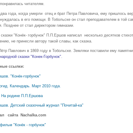
 понравилась читателям.
два года, когда умерли отец и брат Петра Павловича, ему пришлось вер
нуждалась в его помощи. В Тобольске он стал преподавателем в той сам
я. Позднее от стал директором гимназии.
сказки "Конёк- горбунок" П.П.Ершов написал несколько десятков стихотв
нию, не принесли автору такой славы, как сказка.
Пётр Павлович в 1869 году в Тобольске. Земляки поставили ему памятн
народной сказки "Конек-Горбунок".
ные ссылки:
шов. "Конёк-горбунок"
огид. Календарь. Март 2010 года.
 На родине П.П.Ершова
ршов. Детский сказочный журнал "Почитай-ка"
ал сайта Nachalka.com
фильм "Конёк - горбунок"