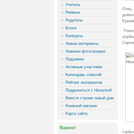
Учитель
Отец,
Ребёнок
добилс
Родитель
Ершов
Блоги
Училс
Конкурсы
опубл
Сергее
Новые материалы
Новинки фотогалереи
Подшивки
Активные участники
Календарь событий
Рейтинг материалов
Подружиться с Началкой
Вместе строим новый дом
Книжный магазин
Карта сайта
Важно!
горбун