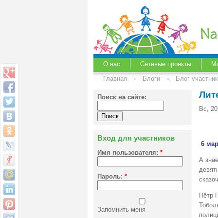
О нас
Сетевые проекты
М
Главная
›
Блоги
›
Блог участни
Лит
Поиск на сайте:
Вс, 20
Вход для участников
6 мар
Имя пользователя:
*
А знае
девят
Пароль:
*
сказоч
Пётр 
Тобол
Запомнить меня
полици