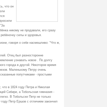
ь, что он
тели
лся
односили
"За
бёнка никому не продавали, его сразу
 ребёночку силы и здоровья.
зни, говоря о себе насмешливо: "Что ж,
лей. Отец был разносторонне
емление узнавать новое . По долгу
ого города в другой. Некоторое время
ерезов. Маленькому Петру очень
ссказанные попутчиками - простыми
 что в 1824 году Петра и Николая
цей Сибири, а Тобольская гимназия -
егко. В Тобольске Петр не только
30 году Петр Ершов с отличием закончил