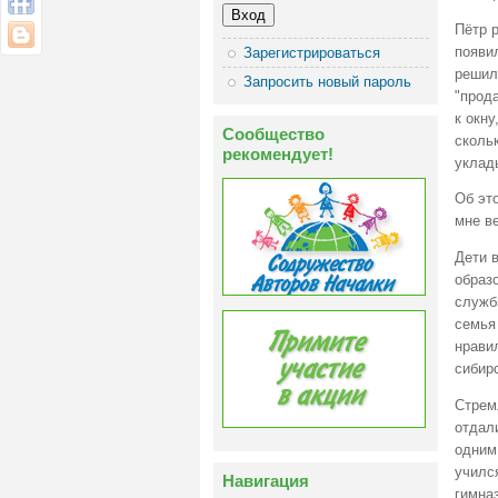
Пётр р
появил
Зарегистрироваться
решил
Запросить новый пароль
"прод
к окну
Сообщество
скольк
рекомендует!
уклад
Об эт
мне ве
Дети 
образ
служб
семья
нрави
сибир
Стрем
отдал
одним
учился
Навигация
гимна