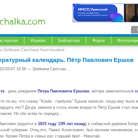
астерская
Игровая
Библиотека
Форум
Фотогалер
ка Шейкина Светлана Анатольевна
ературный календарь. Пётр Павлович Ершов
10-03-07 10:50 — Шейкина Светлан...
та
- день рождения
Петра Павловича Ершова
, автора замечательной
с
те ли вы, что сказку "Конёк - горбунок" Ершов написал, когда ему было 
надцать лет? Да-да, именно в столь юном возрасте Пётр Ершов стал зн
ником. Но обо всём по порядку...
Павлович родился в
1815 году
(
195 лет назад
) в сибирской деревне Безр
ьской губернии. Отец его, Павел Алексеевич, был мелким чиновником, с
и. Кроме Петра в семье рос старший брат - Николай.