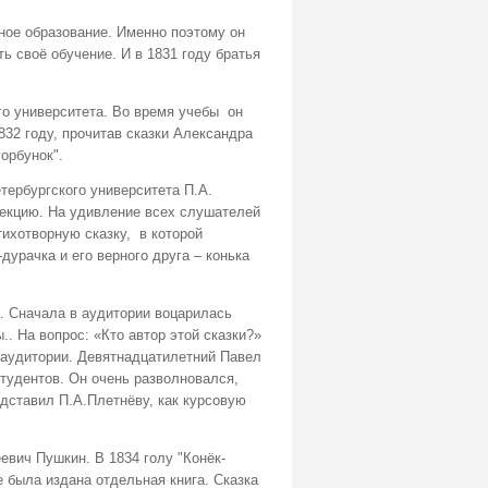
ное образование. Именно поэтому он
ь своё обучение. И в 1831 году братья
о университета. Во время учебы он
832 году, прочитав сказки Александра
орбунок".
ербургского университета П.А.
лекцию. На удивление всех слушателей
тихотворную сказку, в которой
урачка и его верного друга – конька
. Сначала в аудитории воцарилась
. На вопрос: «Кто автор этой сказки?»
 аудитории. Девятнадцатилетний Павел
тудентов. Он очень разволновался,
дставил П.А.Плетнёву, как курсовую
евич Пушкин. В 1834 голу "Конёк-
е была издана отдельная книга. Сказка