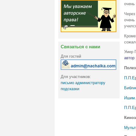
очень
Через 
очень 
училс
Кроме 
сожале
Связаться с нами
Умер 
Для гостей
автор 
Полез
Для участников:
П.П.Ер
письмо администратору
Библи
подсказки
Ишим.
П.П.Е
Киноз
Мульт