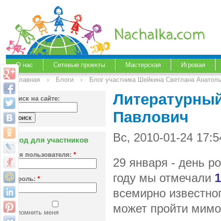
О нас
Сетевые проекты
Мастерская
Игровая
Главная
›
Блоги
›
Блог участника Шейкина Светлана Анатол
Литературный
Поиск на сайте:
Павлович
Вс, 2010-01-24 17:
Вход для участников
Имя пользователя:
*
29 января - день р
году мы отмечали
1
Пароль:
*
всемирно известног
может пройти мимо 
Запомнить меня