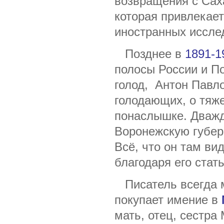
возвращения с Сах
которая привлекает
иностранных иссле
Позднее в
1891-1
полосы России и П
голод, Антон Павл
голодающих, о тяж
понаслышке. Дважд
Воронежскую губер
Всё, что он там ви
благодаря его стат
Писатель всегда м
покупает имение в
мать, отец, сестр