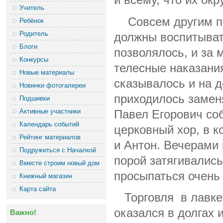
Учитель
Совсем другим по 
Ребёнок
Родитель
должны воспитывать
Блоги
позволялось, и за
Конкурсы
телесные наказани
Новые материалы
сказывалось и на д
Новинки фотогалереи
приходилось заменя
Подшивки
Активные участники
Павел Егорович со
Календарь событий
церковный хор, в к
Рейтинг материалов
и Антон. Вечерами 
Подружиться с Началкой
порой затягивалис
Вместе строим новый дом
просыпаться очень 
Книжный магазин
Карта сайта
Торговля в лавке 
оказался в долгах 
Важно!