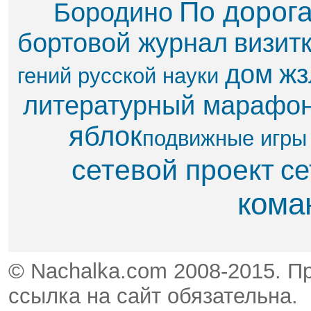
По дорог
Бородино
бортовой журнал
визит
дом
жз
гений русской науки
литературный марафо
яблок​
подвижные игры
сетевой проект
се
кома
© Nachalka.com 2008-2015. П
ссылка на сайт обязательна.