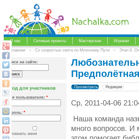
О нас
Сетевые проекты
Мастерская
Игровая
Главная
›
Со скоростью света по Млечному Пути
›
Этап 6. О
Любознательн
Поиск на сайте:
Предполётная
Просмотреть
Редакции
Вход для участников
Имя пользователя:
*
Ср, 2011-04-06 21:0
Пароль:
*
Наша команда назва
много вопросов. И 
Запомнить меня
этом помогает библ