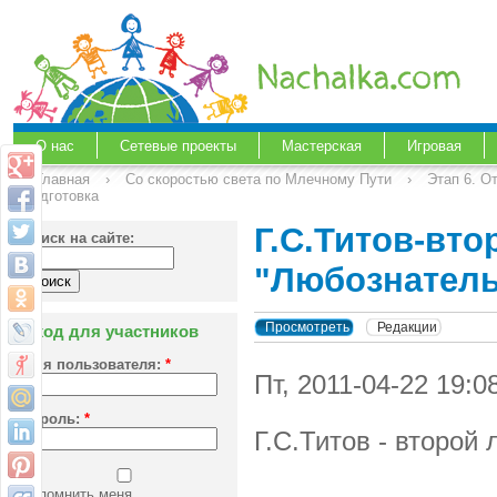
О нас
Сетевые проекты
Мастерская
Игровая
Главная
›
Со скоростью света по Млечному Пути
›
Этап 6. О
подготовка
Г.С.Титов-вто
Поиск на сайте:
"Любознатель
Просмотреть
Редакции
Вход для участников
Имя пользователя:
*
Пт, 2011-04-22 19:0
Пароль:
*
Г.С.Титов - второй
Запомнить меня