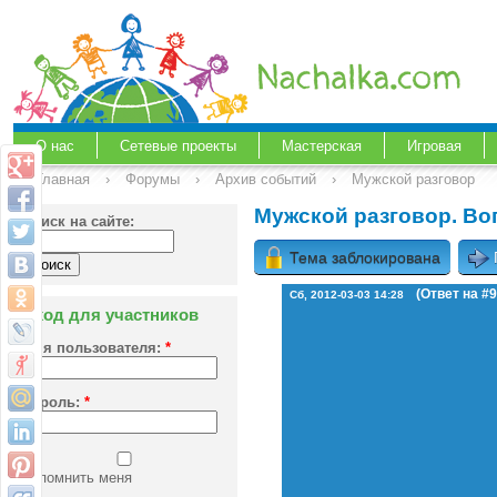
О нас
Сетевые проекты
Мастерская
Игровая
Главная
›
Форумы
›
Архив событий
›
Мужской разговор
Мужской разговор. Во
Поиск на сайте:
Тема заблокирована
(Ответ на #9
Сб, 2012-03-03 14:28
Вход для участников
Имя пользователя:
*
Пароль:
*
Запомнить меня