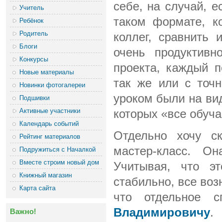
себе, на случай, е
Учитель
таком формате, к
Ребёнок
Родитель
коллег, сравнить 
Блоги
очень продуктивн
Конкурсы
проекта, каждый п
Новые материалы
так же или с точ
Новинки фотогалереи
уроком были на вид
Подшивки
Активные участники
которых «все обуча
Календарь событий
Отдельно хочу с
Рейтинг материалов
мастер-класс. О
Подружиться с Началкой
Вместе строим новый дом
Учитывая, что эт
Книжный магазин
стабильно, все во
Карта сайта
что отдельное 
Владимировичу
.
Важно!