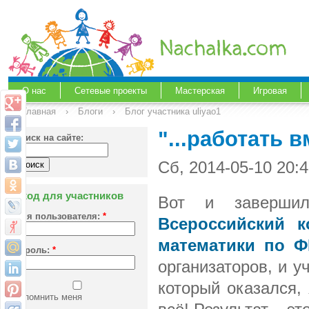
О нас
Сетевые проекты
Мастерская
Игровая
Главная
›
Блоги
›
Блог участника uliyao1
"...работать 
Поиск на сайте:
Сб, 2014-05-10 20:4
Вход для участников
Вот и заверши
Имя пользователя:
*
Всероссийский к
математики по 
Пароль:
*
организаторов, и у
который оказался,
Запомнить меня