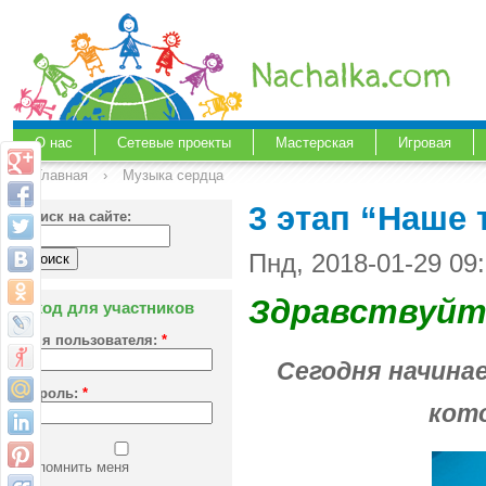
О нас
Сетевые проекты
Мастерская
Игровая
Главная
›
Музыка сердца
3 этап “Наше т
Поиск на сайте:
Пнд, 2018-01-29 09
Здравствуйте
Вход для участников
Имя пользователя:
*
Сегодня начина
Пароль:
*
кот
Запомнить меня