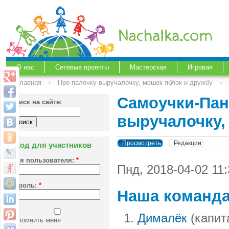
О нас
Сетевые проекты
Мастерская
Игровая
Главная
›
Про палочку-выручалочку, мешок яблок и дружбу
›
Самоучки-Пан
Поиск на сайте:
выручалочку,
Просмотреть
Редакции
Вход для участников
Имя пользователя:
*
Пнд, 2018-04-02 11
Пароль:
*
Наша команд
Дималёк
(капит
Запомнить меня