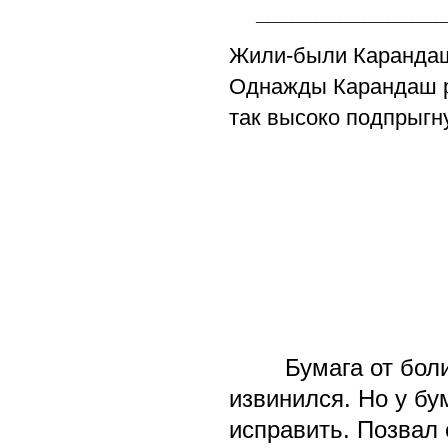
_______________
Жили-были Карандаш 
Однажды Карандаш ре
так высоко подпрыгну
Бумага от боли ск
извинился. Но у бу
исправить. Позвал