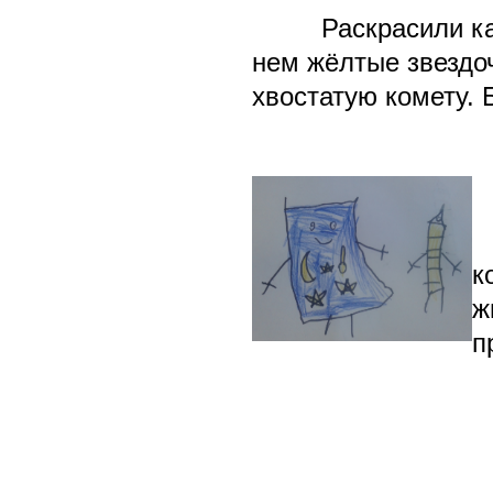
Раскрасили к
нем жёлтые звездо
хвостатую комету. 
к
ж
п