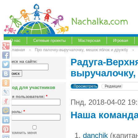
О нас
Сетевые проекты
Мастерская
Игровая
Главная
›
Про палочку-выручалочку, мешок яблок и дружбу
›
Радуга-Верхня
Поиск на сайте:
выручалочку,
Просмотреть
Редакции
Вход для участников
Имя пользователя:
*
Пнд, 2018-04-02 19
Пароль:
*
Наша команд
Запомнить меня
danchik
(капита