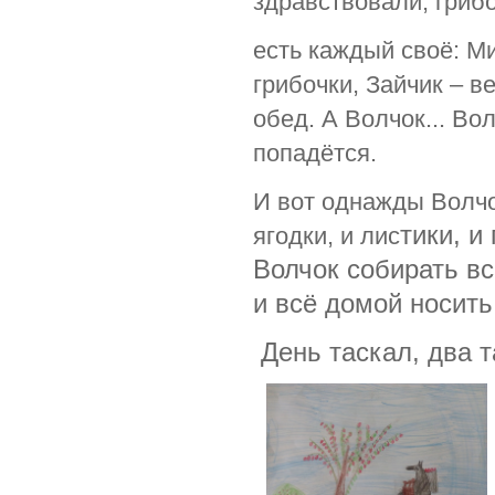
здравствовали, грибо
есть каждый своё: Ми
грибочки, Зайчик – в
обед. А Волчок... Во
попадётся.
И вот однажды Волчо
тики, и
ягодки, и лис
Волчок собирать вс
и всё домой носить
День таскал, два т