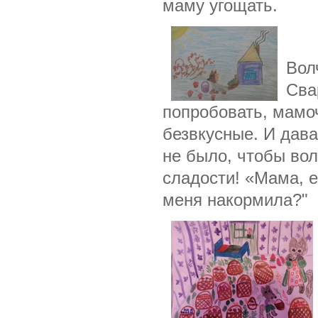
маму угощать.
Вол
Сва
попробовать, мамоч
безвкусные. И дава
не было, чтобы во
сладости! «Мама, е
меня
накормила?"