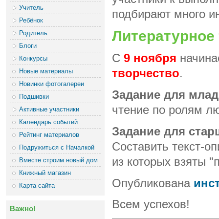
Учитель
подбирают много ин
Ребёнок
Литературное 
Родитель
Блоги
С
9 ноября
начина
Конкурсы
творчество
.
Новые материалы
Новинки фотогалереи
Задание для млад
Подшивки
чтение по ролям лю
Активные участники
Календарь событий
Задание для стар
Рейтинг материалов
Составить текст-оп
Подружиться с Началкой
из которых взяты "
Вместе строим новый дом
Книжный магазин
Опубликована
инс
Карта сайта
Всем успехов!
Важно!