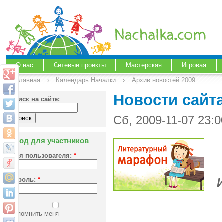
О нас
Сетевые проекты
Мастерская
Игровая
Главная
›
Календарь Началки
›
Архив новостей 2009
Новости сайта
Поиск на сайте:
Сб, 2009-11-07 23:
Вход для участников
Имя пользователя:
*
Пароль:
*
Запомнить меня