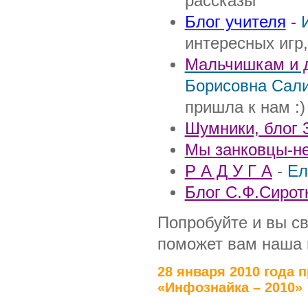
рассказы"
Блог учителя
-
интересных игр
Мальчишкам и де
Борисовна Сал
пришла к нам :)
Шумники, блог 
Мы занковцы-н
Р А Д У Г А
-
Ел
Блог С.Ф.Сирот
Попробуйте и вы св
поможет вам наша
28 января 2010 года 
«Инфознайка – 2010»