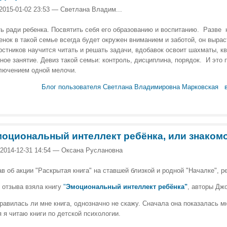
 2015-01-02 23:53 — Светлана Владим...
ь ради ребенка. Посвятить себя его образованию и воспитанию. Разве 
енок в такой семье всегда будет окружен вниманием и заботой, он выр
рстников научится читать и решать задачи, вдобавок освоит шахматы, кв
ное занятие. Девиз такой семьи: контроль, дисциплина, порядок. И это 
лючением одной мелочи.
Блог пользователя Светлана Владимировна Марковская
оциональный интеллект ребёнка, или знаком
 2014-12-31 14:54 — Оксана Руслановна
ав об акции "Раскрытая книга" на ставшей близкой и родной "Началке", 
 отзыва взяла книгу
"
Эмоциональный интеллект ребёнка"
, авторы Дж
равилась ли мне книга, однозначно не скажу. Сначала она показалась м
я я читаю книги по детской психологии.