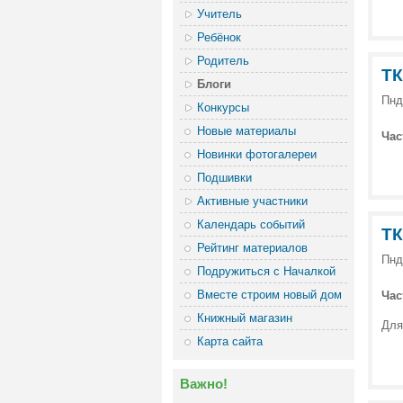
Учитель
Ребёнок
Родитель
ТК
Блоги
Пнд
Конкурсы
Новые материалы
Час
Новинки фотогалереи
Подшивки
Активные участники
Календарь событий
ТК
Рейтинг материалов
Пнд
Подружиться с Началкой
Вместе строим новый дом
Час
Книжный магазин
Для
Карта сайта
Важно!