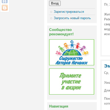
Пт,
Зарегистрироваться
Жит
Запросить новый пароль
Реб
све
мод
Сообщество
рекомендует!
иск
Эм
Ср,
Узн
Для
Пон
хот
Навигация