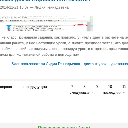
 2014-12-21 13:37 — Лидия Геннадьевна
 не класс. Домашние задания, как правило, учитель даёт в расчёте на и
ашняя работа, у нас настоящие уроки, а значит, предполагается, что до
 о чём я всякий раз задумываюсь, планируя урок, и стараюсь организова
висы для коллективной работы в помощь нам.
Блог пользователя Лидия Геннадьевна
дистант-урок
дистанци
 первая
‹ предыдущая
…
7
8
9
10
11
следующая ›
последняя »
Популярные темы (теги)