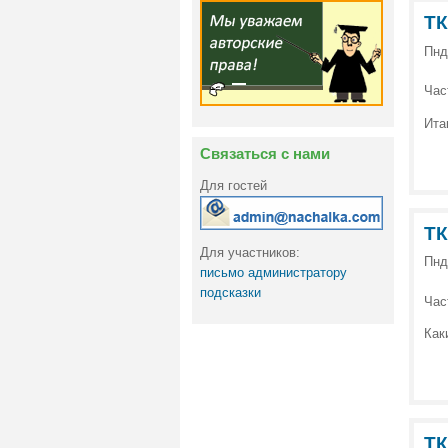
ТК
Пнд
Час
Ита
Связаться с нами
Для гостей
ТК
Для участников:
Пнд
письмо администратору
подсказки
Час
Как
ТК