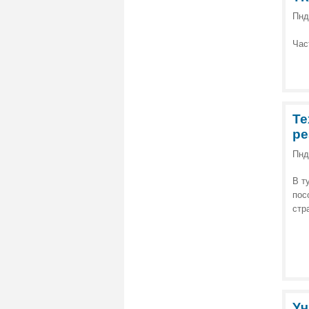
Пнд
Час
Те
ре
Пнд
В т
пос
стр
Уч