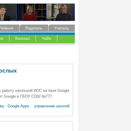
Ребёнок
Родитель
Учитель
ея
Кинозал
ЧаВо
рослых
ь работу школьной ИОС на базе Google
ммит Google в ГБОУ СОШ №777:
ва
Google Apps
управление школой