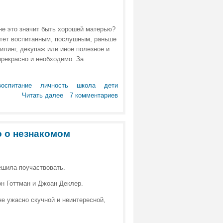
не это значит быть хорошей матерью?
астет воспитанным, послушным, раньше
илинг, декупаж или иное полезное и
прекрасно и необходимо. За
воспитание
личность
школа
дети
Читать далее
7 комментариев
о о незнакомом
решила поучаствовать.
он Готтман и Джоан Деклер.
не ужасно скучной и неинтересной,