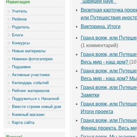
"царицей наук""
Навигация
Визитная карточка проек
Учитель
или Путешествия иност
Ребёнок
Викторина. Итоги
Родитель
Блоги
Гранд вояж, или Путеше
Конкурсы
(1 комментарий)
Новые материалы
Гранд вояж, или Путеше
Новинки фотогалереи
Весь мир - наш дом?
(10
Подшивки
Гранд вояж, или Путеше
Активные участники
Весь мир - наш дом? М
Календарь событий
Гранд вояж, или Путеше
Рейтинг материалов
Заметки
Подружиться с Началкой
Гранд вояж, или Путеше
Вместе строим новый дом
Итоги проекта
Книжный магазин
Гранд вояж, или Путеше
Карта сайта
Финиш проекта. Весь ми
Важно!
Гранд вояж. Мы знакомы