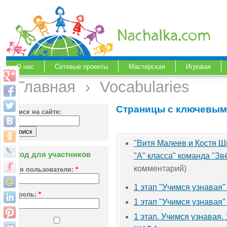
О нас
Сетевые проекты
Мастерская
Игровая
Главная
›
Vocabularies
Страницы с ключевым
Поиск на сайте:
"Витя Малеев и Костя Ши
Вход для участников
"А" класса" команда "Зв
комментарий)
Имя пользователя:
*
1 этап "Учимся узнавая
Пароль:
*
1 этап "Учимся узнавая
1 этап. Учимся узнавая. 