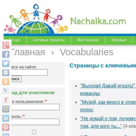
О нас
Сетевые проекты
Мастерская
Игровая
Главная
›
Vocabularies
Страницы с ключевым
Поиск на сайте:
"Выходи! Давай играть!
Вход для участников
команды
Имя пользователя:
*
"Музей, как много в это
опрос
Пароль:
*
"Не думай о том, почему
том, для кого ты..."
(4 ко