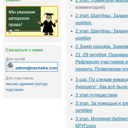
2 этап. Хранители деко
комментарий)
2 этап. Шахтёры. Задание
ноября.
2 этап. Шахтёры. Задани
ноября
2. Бюро находок. Знако
Связаться с нами
21 -29 октября. Оценива
Для гостей
Рефлексия участников и
проекта. Подведение ит
Для участников:
3 шаг. По следам коман
письмо администратору
будущего". Как всё было
подсказки
3 этап путешествия
3 этап. За помощью к алг
октября
3 этап. Интернет-библи
КРУГозор